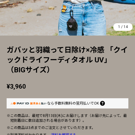
1
/
14
ガバッと羽織って日除け×冷感 「クイ
ックドライフーディタオル UV」
（BIGサイズ）
¥3,960
なら
手数料無料の
翌月払いでOK
※この商品は、最短で8月13日(木)にお届けします（お届け先によって、最
短到着日に数日追加される場合があります）。
※この商品は3点までのご注文とさせていただきます。