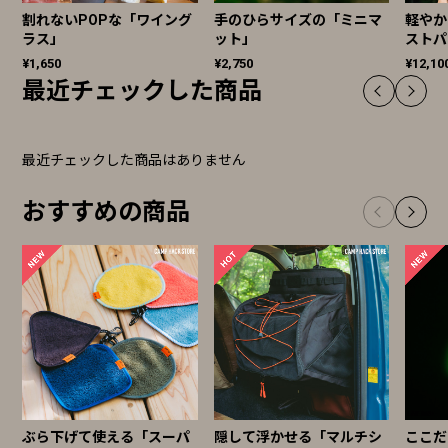
割れないPOPな「ワイング
手のひらサイズの「ミニマ
軽やか
ラス」
ット」
ストパ
¥1,650
¥2,750
¥12,10
最近チェックした商品
最近チェックした商品はありません
おすすめの商品
ぶら下げて使える「スーパ
隠して浮かせる「マルチシ
ここだ