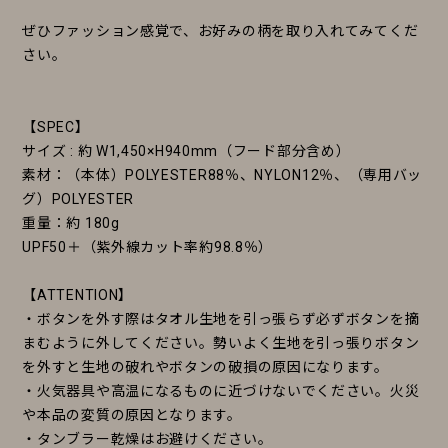
ぜひファッション感覚で、お好みの柄を取り入れてみてくだ
さい。
【SPEC】
サイズ : 約 W1,450×H940mm（フード部分含め）
素材：（本体）POLYESTER88％、NYLON12％、（専用バッ
グ）POLYESTER
重量：約 180g
UPF50＋（紫外線カット率約98.8％）
【ATTENTION】
・ボタンを外す際はタオル生地を引っ張らず必ずボタンを摘
まむように外してください。勢いよく生地を引っ張りボタン
を外すと生地の破れやボタンの破損の原因になります。
・火気器具や高温になるものに近づけないでください。火災
や本品の変質の原因となります。
・タンブラー乾燥はお避けください。