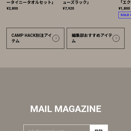
ータイニータオルセット」
ューズラック」
「エク
¥2,800
¥7,920
¥1,800
SOLD 
CAMP HACK別注アイ
編集部おすすめアイテ
テム
ム
MAIL MAGAZINE