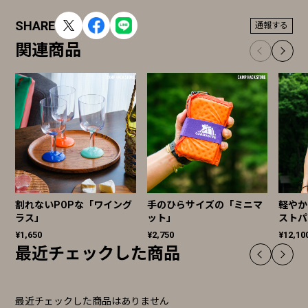
SHARE
通報する
関連商品
割れないPOPな「ワイング
手のひらサイズの「ミニマ
軽やか
ラス」
ット」
ストパ
¥1,650
¥2,750
¥12,10
最近チェックした商品
最近チェックした商品はありません