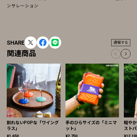
ンサレーション
SHARE
通報する
関連商品
割れないPOPな「ワイング
手のひらサイズの「ミニマ
軽やか
ラス」
ット」
ストパ
¥1,650
¥2,750
¥12,10